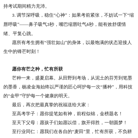
持考试期间精力充沛。
调节深呼吸，稳住“心神”：如果考前紧张，不妨试一下“缩
3.
唇呼吸”——鼻子吸气
秒，嘴巴缩唇吐气
秒，能有效舒缓情
3
6
绪、平复心跳。
愿所有考生拥有“强壮如山”的身体，以最饱满的状态迎接人
生中的锋芒时刻！
愿你有芒之种，忙有所获
芒种一来，盛夏启幕。从田野到考场，从泥土的芬芳到笔墨
的墨香，杨凌金海始终以严谨的匠心呵护每一次“播种”，用科技
的“金甲”守护每一个健康的明天。
最后，再次把最真挚的祝福送给大家：
至高考学子：愿你提笔如有神，前程似锦，金榜题名！
至天下父母：愿孩子们如愿以偿，旗开得胜，一朝圆梦！
至行业同仁：愿我们在各自的“麦田”里，忙有所获，不负耕