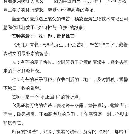
有着极为特殊的意义—— 因为再过两天（
月
日），
万名
6
7
1290
高三学子将怀揣梦想，奔赴
年高考的考场。
2026
当金色的麦浪遇上笔尖的锋芒，杨凌金海生物技术有限公司
想和你聊聊关于“收”“种”与“守护”的故事。
芒种寓意：一收一种，皆是锋芒
《周礼》有载：“泽草所生，种之芒种。”“芒种”二字，藏着
农耕文明最朴素的智慧。
收：有芒的麦子快收。农民俯身于金黄的麦浪中，将冬去春
来的汗水颗粒归仓。
种：有芒的稻子可种。在收割后的土地上，及时插秧，播撒
下秋日丰收的希望。
芒种，是一个“承上启下”的转折点。
它见证着万物的锋芒：麦穗锋芒毕露，宣告成熟；螳螂应节
而生，破壳初露。正如高考前的你们，十年寒窗磨一剑，今朝出
鞘试锋芒。
所有的“锋芒”，都源于执着的耕耘；所有的“金榜”，都始于