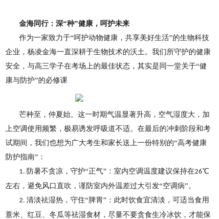
金海同行：深“种”健康，呵护未来
作为一家致力于“呵护动物健康，共享美好生活”的生物科技
企业，杨凌金海一直深耕于生物技术的沃土。我们所守护的健康
安全，与高三学子在考场上的最佳状态，其实是同一堂关于“健
康与防护”的必修课
芒种至，仲夏始。这一时期气温显著升高，空气湿度大，加
上空调使用频繁，极易诱发呼吸道不适。在最后的冲刺阶段和考
试期间，我们也想为广大考生和家长送上一份特别的“高考健康
防护指南”：
防暑不贪凉，守护“正气”：室内空调温度建议保持在
℃
1.
26
左右，避免风口直吹，谨防室内外温差过大引发“空调病”。
清淡祛湿热，守住“脾胃”：此时饮食宜清淡，可适当食用
2.
薏米、红豆、冬瓜等祛湿食材，尽量不要贪食生冷冰饮，才能保