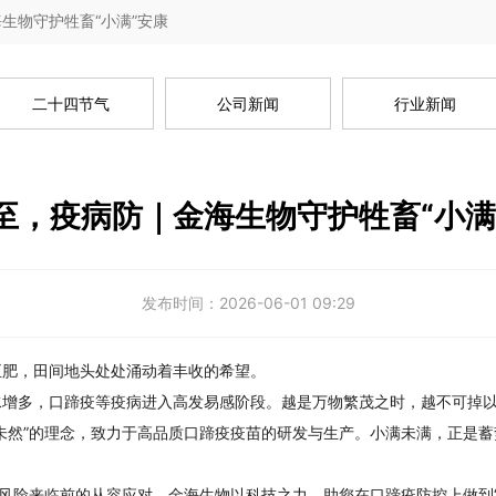
生物守护牲畜“小满”安康
二十四节气
公司新闻
行业新闻
至，疫病防｜金海生物守护牲畜“小满
发布时间：
2026-06-01 09:29
正肥，田间地头处处涌动着丰收的希望。
增多，口蹄疫等疫病进入高发易感阶段。越是万物繁茂之时，越不可掉以轻
未然”的理念，致力于高品质口蹄疫疫苗的研发与生产。小满未满，正是
是风险来临前的从容应对。金海生物以科技之力，助您在口蹄疫防控上做到