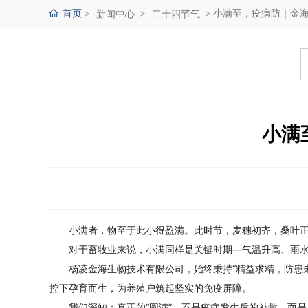
首页
小满至，疫病防｜金海
新闻中心
二十四节气
小满
小满者，物至于此小得盈满。此时节，麦穗初齐，桑叶
对于畜牧业来说，小满同样是关键时期—气温升高、雨水
杨凌金海生物技术有限公司
，始终秉持“精益求精，防患
控下孕育而生，为养殖户筑起坚实的免疫屏障。
我们深知：真正的“圆满”，不是疫病发生后的补救，而