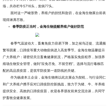
场，共存栏牛5716头，发病77头。
面对这一严峻形势，养殖户的担忧和急切，在金海生物展台前表
现得淋漓尽致。
春季防疫正当时，金海生物提醒养殖户做好防范
春季气温波动大，畜禽免疫力容易下降，加之候鸟迁徙、流通频
繁等因素，口蹄疫等重大动物疫病进入高发季节。金海生物温馨提示
广大养殖户：请密切关注畜禽健康状况，严格落实
免疫程序
，加强养
殖场生物安全管理，做到“应免尽免、不留空档”。选择与流行毒株匹
配的高品质疫苗，是筑牢防疫第一道防线的关键。
作为杨凌本土企业，金海生物将以此次展会为契机，与行业同仁
和广大养殖户携手应对口蹄疫防控新挑战，
致力于为猪、牛、羊养殖
提供安全、高效的口蹄疫疫苗，欢迎各界朋友前来交流洽谈，共同守
护畜牧业健康发展。