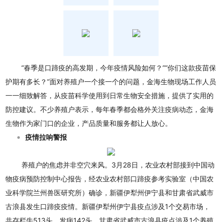
“春季是口蹄疫的高发期，今年疫情风险如何？”“你们这款疫苗保
护期有多长？”面对养殖户一个接一个的问题，金海生物现场工作人员
一一细致解答，从疫苗科学使用到日常生物安全措施，提供了实用的
防控建议。不少养殖户表示，每年春季都会格外关注疫病动态，金海
生物作为家门口的企业，产品质量和服务都让人放心。
疫情拉响警报
养殖户的焦虑并非空穴来风。3月28日，农业农村部接到
中国动
物疫病预防控制中心
报告，经农业农村部口蹄疫参考实验室（中国农
业科学院兰州兽医研究所）确诊，新疆伊犁州伊宁县和甘肃省武威市
古浪县发生
口蹄疫疫情
。新疆伊犁州伊宁县疫点涉及1个交易市场，
共存栏牛513头，发病142头。甘肃省武威市古浪县疫点涉及1个养殖